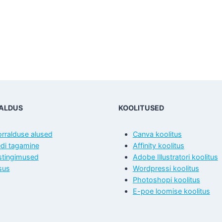
ALDUS
KOOLITUSED
rralduse alused
Canva koolitus
edi tagamine
Affinity koolitus
stingimused
Adobe Illustratori koolitus
sus
Wordpressi koolitus
Photoshopi koolitus
E-poe loomise koolitus