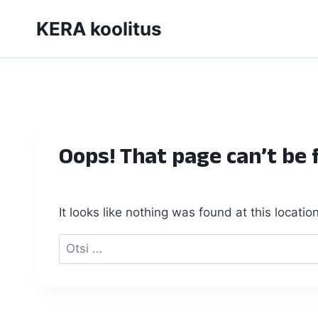
Skip
KERA koolitus
to
content
Oops! That page can’t be 
It looks like nothing was found at this locati
Otsi: