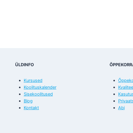
ÜLDINFO
ÕPPEKORR
Kursused
Õppeko
Koolituskalender
Kvalite
Sisekoolitused
Kasutu
Blog
Privaat
Kontakt
Abi